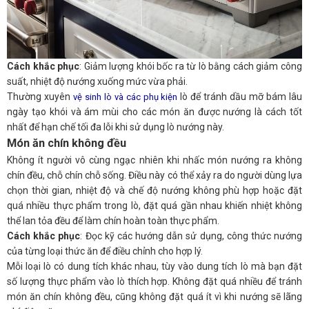
Cách khắc phục
: Giảm lượng khói bốc ra từ lò bằng cách giảm công
suất, nhiệt độ nướng xuống mức vừa phải.
Thường xuyên
lò để tránh dầu mỡ bám lâu
vệ sinh lò và các phụ kiện
ngày tạo khói và ám mùi cho các món ăn được nướng là cách tốt
nhất để hạn chế tối đa lỗi khi sử dụng lò nướng này.
Món ăn chín không đều
Không ít người vô cùng ngạc nhiên khi nhấc món nướng ra không
chín đều, chỗ chín chỗ sống. Điều này có thể xảy ra do người dùng lựa
chọn thời gian, nhiệt độ và chế độ nướng không phù hợp hoặc đặt
quá nhiều thực phẩm trong lò, đặt quá gần nhau khiến nhiệt không
thể lan tỏa đều để làm chín hoàn toàn thực phẩm.
Cách khắc phục
: Đọc kỹ các hướng dẫn sử dụng, công thức nướng
của từng loại thức ăn để điều chỉnh cho hợp lý.
Mỗi loại lò có dung tích khác nhau, tùy vào dung tích lò mà bạn đặt
số lượng thực phẩm vào lò thích hợp. Không đặt quá nhiều để tránh
món ăn chín không đều, cũng không đặt quá ít vì khi nướng sẽ lãng