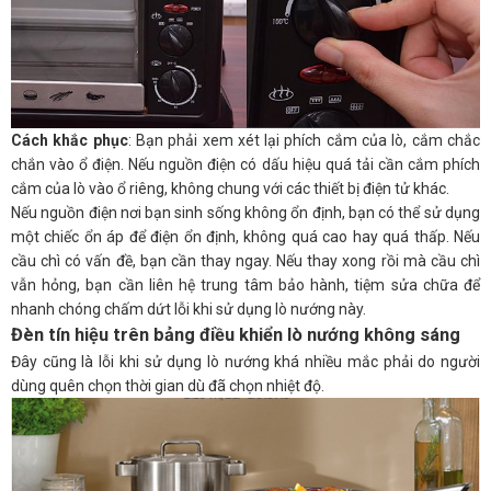
Cách khắc phục
: Bạn phải xem xét lại phích cắm của lò, cắm chắc
chắn vào ổ điện. Nếu nguồn điện có dấu hiệu quá tải cần cắm phích
cắm của lò vào ổ riêng, không chung với các thiết bị điện tử khác.
Nếu nguồn điện nơi bạn sinh sống không ổn định, bạn có thể sử dụng
một chiếc ổn áp để điện ổn định, không quá cao hay quá thấp. Nếu
cầu chì có vấn đề, bạn cần thay ngay. Nếu thay xong rồi mà cầu chì
vẫn hỏng, bạn cần liên hệ trung tâm bảo hành, tiệm sửa chữa để
nhanh chóng chấm dứt lỗi khi sử dụng lò nướng này.
Đèn tín hiệu trên bảng điều khiển lò nướng không sáng
Đây cũng là lỗi khi sử dụng lò nướng khá nhiều mắc phải do người
dùng quên chọn thời gian dù đã chọn nhiệt độ.