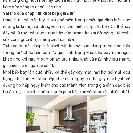
hệ thống ống hút khói này tạo ra lực hút, hút hết khói, mùi, hơi ẩm
kèm sức nóng ra ngoài căn nhà.
Vai trò của chụp hút khói bếp gia đình
Chụp hút khói bếp tuy chưa phổ biến trong nhiều gia đình hiện nay
nhưng lại là một vật dụng vô cùng cần thiết trong căn bếp. Có thể nói,
đây sẽ là một vật dụng nhà bếp của tương lai khi đời sống vật chất
của con người được nâng cao hơn nữa.
Tại sao lại nói chụp hút khói bếp là một vật dụng trong nhà bếp
tương lai? Chắc hẳn bạn đã gặp tình trạng khói bếp bay nghi ngút
khắp nhà khi nấu một món ăn tạo nhiều khói và mùi như lẩu mắm,
gà chiên sả ớt, gà xào sả ớt,…
Khói bếp bay lên quá nhiều có thể gây cay mắt, hắt hơi sổ mũi, đau
họng, khó thở. Hít khói bếp nhiều lâu ngày có thể gây các bệnh về
đường hô hấp nguy hiểm cho các thành viên trong gia đình đặc biệt
là các mẹ, các chị - những người phải tiếp xúc với khói bếp nhiều nhất.