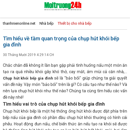
thanhnienonline.net
Nhà bếp
Thiết bị cho nhà bếp
Tìm hiểu về tầm quan trọng của chụp hút khói bếp
gia đình
30 Tháng Mười 2019 4:29:14 CH
Chắc chắn đã không ít lần bạn gặp phải tình huống nấu một món ăn
tạo ra quá nhiều khói gây khó thở, cay mắt, ám mùi cả căn nhà,...
sẽ là "bảo bối" giúp chúng ta giải quyết
Chụp hút khói bếp gia đình
vấn đề này. Vậy món "bảo bối" trên là gì? Có cấu tạo như thế nào? Và
nên lựa chụp hút khói như thế nào? Chúng ta cùng tìm hiểu các vấn
đề này nhé!
Tìm hiểu vai trò của chụp hút khói bếp gia đình
Chụp hút khói bếp là một hệ thống ống hút khói được đặt phía trên
bếp nấu của gia đình có phần đầu chụp hút khói thường có hình cái
phễu. Hoạt động đun nấu, chế biến thức ăn nếu tạo ra khói sẽ được