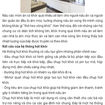
Nấu các món ăn có khói quá nhiều sẽ làm cho người nấu ăn cả người
lẫn quần áo đều bị ám mùi, tưởng chừng nấu ăn xong thì mình cũng
không khác gì "thịt heo xông khói". Hơn thế nữa, đối với những căn hộ
chung cư có diện tích không lớn, khói trong quá trình nấu ăn sẽ làm
căn nhà bị ám mùi thức ăn và làm căn nhà nóng lên trông thấy bởi
nhiệt lượng của bếp được truyền ra theo khói.
Kết cấu của hệ thống hút khói
Hệ thống hút khói thường có cấu tạo gồm những phần chính sau:
- Đầu chụp hút khói có hình giống cái phễu là bộ phận tiếp xúc đầu
tiên và trực tiếp với khói bếp, đầu chụp hút khói có pin lọc mỡ, hộp
đựng mỡ, đèn chiếu sáng chịu nhiệt;
- Đường ống hút khói có nhiệm vụ dẫn khói đi ra;
- Motor quạt chụp hút khói giúp tạo lực hút khói vào đầu chụp hút
khói;
- Ống tiêu âm của chụp hút khói giúp hệ thống giảm âm thanh, tránh
gây ô nhiễm tiếng ồn trong quá trình nấu ăn.
Chụp hút khói bếp là một vật dụng vô cùng cần thiết cho các bà nội
trợ nói riêng và cho cả các gia đình nói chung. Đây là một hệ thống